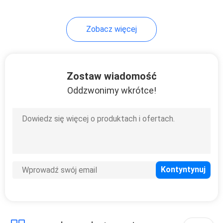
26
Zobacz więcej
Sprzęt do
testowania
materiałów
Zostaw wiadomość
Oddzwonimy wkrótce!
budowlanych
19
System sterowania
Smart House