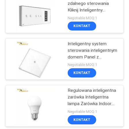
zdalnego sterowania
Kliknij Inteligentny
14
przełącznik ścienny
Negotiable MOQ:1
Obecność linii papilarnych
Panel sterowania
KONTAKT
żurawia wieżowego
Inteligentny system
sterowania inteligentnym
domem Panel z
czterema scenami
Negotiable MOQ:1
Przełącznik dotykowy na
KONTAKT
16
ścianie
Gondola
Regulowana inteligentna
żarówka Inteligentna
podwieszana
lampa Żarówka Indoor
Bright Cloud Intelligence
Negotiable MOQ:1
KONTAKT