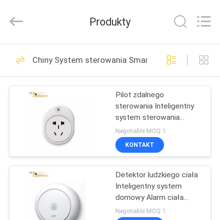
momentu
obciążenia
żurawia
Produkty
wieżowego
dostawca.
Copyright
©
2020
DOM
19
-
2021
Chiny System sterowania Smart House
craneloadmomentindicator.com.
Wskaźnik momentu
All
Rights
PRODUKTY
Reserved.
obciążenia żurawia
Pilot zdalnego
sterowania Inteligentny
wieżowego
O
system sterowania
NAS
Inteligentna wtyczka Wifi
Negotiable MOQ:1
Smart Socket
KONTAKT
6
WYCIECZKA
Automatyczny
Detektor ludzkiego ciała
PO
Inteligentny system
FABRYCE
wskaźnik
domowy Alarm ciała
System podczerwieni
Negotiable MOQ:1
bezpiecznego