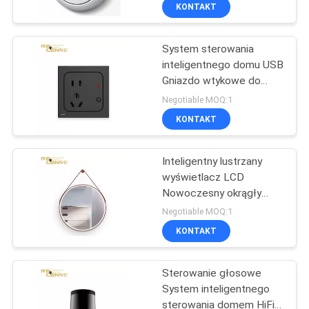
Aplikacja zdalna
KONTROLA
KONTAKT
obciążenia
JAKOŚCI
System sterowania
7
inteligentnego domu USB
SKONTAKTUJ
Gniazdo wtykowe do
Wskaźnik
SIĘ
zdalnego sterowania z
Negotiable MOQ:1
bezpiecznego
pięcioma otworami
Z
KONTAKT
ładunku dźwigu
NAMI
Inteligentny lustrzany
wyświetlacz LCD
POPROSIĆ
Nowoczesny okrągły
31
uchwyt ścienny Digital
O
Negotiable MOQ:1
Signage Nano Glass
System
KONTAKT
WYCENĘ
antykolizyjny
Sterowanie głosowe
żurawia wieżowego
System inteligentnego
sterowania domem HiFi