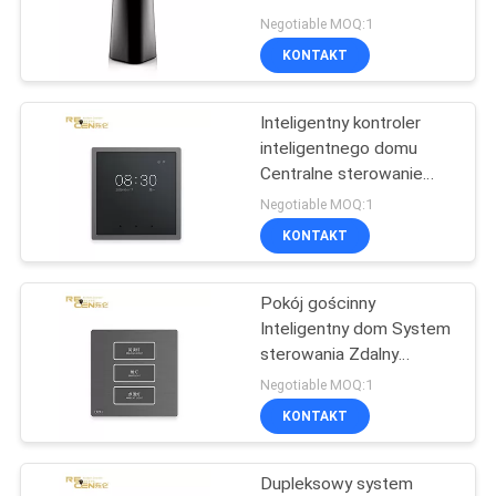
Bezprzewodowy
Negotiable MOQ:1
inteligentny głośnik AI
KONTAKT
WiFi
13
System
Inteligentny kontroler
inteligentnego domu
monitorowania
Centralne sterowanie
Czuły Touchpad PC
wideo
Negotiable MOQ:1
Materiał
KONTAKT
Pokój gościnny
26
Inteligentny dom System
Części zamienne do
sterowania Zdalny
wyłącznik naścienny
Negotiable MOQ:1
dźwigów wieżowych
KONTAKT
Dupleksowy system