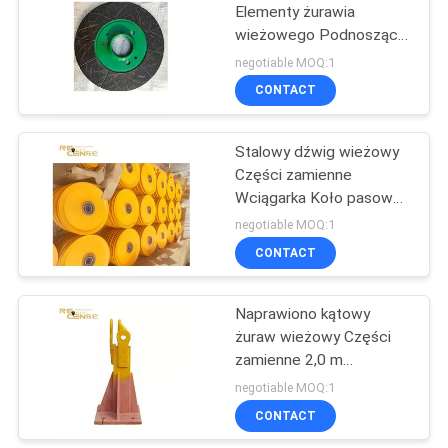
Elementy żurawia
wieżowego Podnosząca
tarcza hamulcowa do
negotiable MOQ:1
maszyny z dźwigiem
CONTACT
wieżowym
Stalowy dźwig wieżowy
Części zamienne
Wciągarka Koło pasowe
Certyfikat ISO
negotiable MOQ:1
Samosmarowanie
CONTACT
Naprawiono kątowy
żuraw wieżowy Części
zamienne 2,0 m
Wzmocniony kąt
negotiable MOQ:1
mocowania
CONTACT