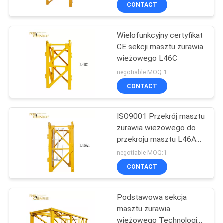
KONTROLA
CONTACT
JAKOŚCI
Wielofunkcyjny certyfikat
CE sekcji masztu żurawia
SKONTAKTUJ
wieżowego L46C
SIĘ
negotiable MOQ:1
Z
CONTACT
NAMI
ISO9001 Przekrój masztu
żurawia wieżowego do
POPROSIĆ
przekroju masztu L46A1
Typ płyty
O
negotiable MOQ:1
CONTACT
WYCENĘ
Podstawowa sekcja
SITEMAP
masztu żurawia
wieżowego Technologia