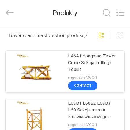
2025
Chengdu
Recen
Produkty
Technology
Co.,
Ltd..
All
Rights
DOM
Reserved.
tower crane mast section produkcja online
PRODUKTY
L46A1 Yongmao Tower
Crane Sekcja Luffing i
O
Topkit
NAS
negotiable MOQ:1
CONTACT
WYCIECZKA
L68B1 L68B2 L68B3
PO
L69 Sekcja masztu
FABRYCE
żurawia wieżowego
Część
negotiable MOQ:1