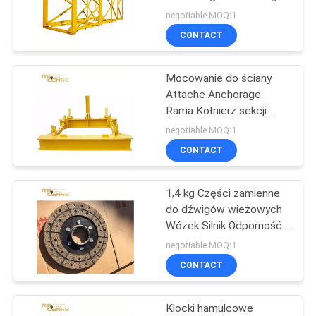
badań nieniszczących
PRIVACY
negotiable MOQ:1
Lakierowanie o wysokiej
CONTACT
POLICY
precyzji
Mocowanie do ściany
Attache Anchorage
Rama Kołnierz sekcji
masztu do żurawia
negotiable MOQ:1
wieżowego
CONTACT
1,4 kg Części zamienne
do dźwigów wieżowych
Wózek Silnik Odporność
na zużycie tarczy
negotiable MOQ:1
hamulcowej
CONTACT
Klocki hamulcowe